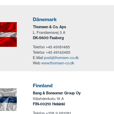
Dänemark
Thomsen & Co. Aps
L. Frandsensvej 3 A
DK-5600 Faaborg
Telefon +45 49181485
Telefax +45 49142485
E-Mail
post@thomsen-co.dk
Web
www.thomsen-co.dk
Finnland
Bang & Bonsomer Group Oy
Itälahdenkatu 18 A
FIN-00210 Helsinki
Telefon +358 9 681081