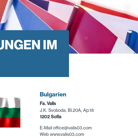
UNGEN IM
Bulgarien
Fa. Valis
J.K. Svoboda, Bl.20A, Ap.18
1202 Sofia
E-Mail office@valis03.com
Web www.valis03.com