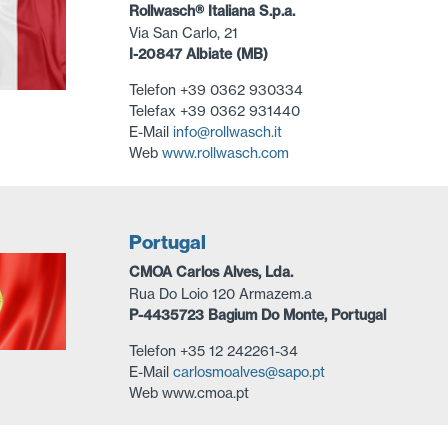
Rollwasch® Italiana S.p.a.
Via San Carlo, 21
I-20847 Albiate (MB)
Telefon +39 0362 930334
Telefax +39 0362 931440
E-Mail
info@rollwasch.it
Web
www.rollwasch.com
Portugal
CMOA Carlos Alves, Lda.
Rua Do Loio 120 Armazem.a
P-4435723 Bagium Do Monte, Portugal
Telefon +35 12 242261-34
E-Mail
carlosmoalves@sapo.pt
Web www.cmoa.pt