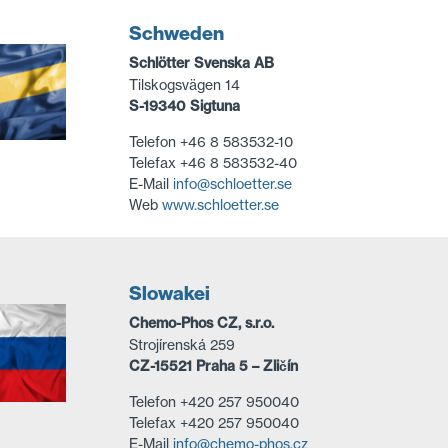
Schweden
Schlötter Svenska AB
Tilskogsvägen 14
S-19340 Sigtuna
Telefon +46 8 583532-10
Telefax +46 8 583532-40
E-Mail
info@schloetter.se
Web
www.schloetter.se
Slowakei
Chemo-Phos CZ, s.r.o.
Strojírenská 259
CZ-15521 Praha 5 – Zličín
Telefon +420 257 950040
Telefax +420 257 950040
E-Mail
info@chemo-phos.cz